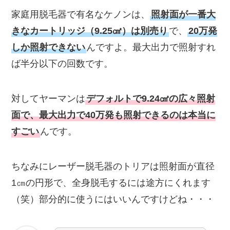
家庭用脱毛器で有名なケノンは、
照射面が一番大
きなカートリッジ（9.25㎠）は別売り
で、
20万発
しか照射できない
んですよ。最大出力で照射すれ
ば半分以下の回数です。
対してヤーマンは
デフォルトで9.24㎠の広々照射
面で、最大出力で40万発も照射できるのは本当に
すごい
んです。
ちなみにレーザー脱毛器のトリアは照射面が直径
1㎝の円形で、全身脱毛するには途方にくれます
（笑）部分的に使うにはいいんですけどね・・・