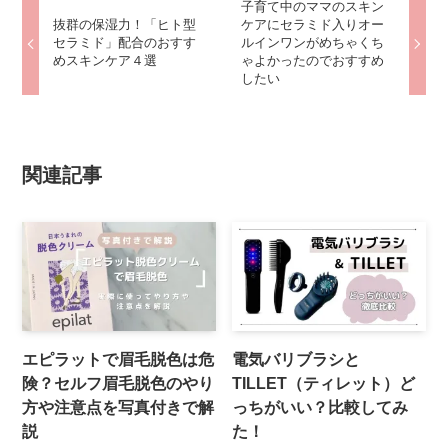
子育て中のママのスキン
抜群の保湿力！「ヒト型
ケアにセラミド入りオー
セラミド」配合のおすす
ルインワンがめちゃくち
めスキンケア４選
ゃよかったのでおすすめ
したい
関連記事
エピラットで眉毛脱色は危
電気バリブラシと
険？セルフ眉毛脱色のやり
TILLET（ティレット）ど
方や注意点を写真付きで解
っちがいい？比較してみ
説
た！