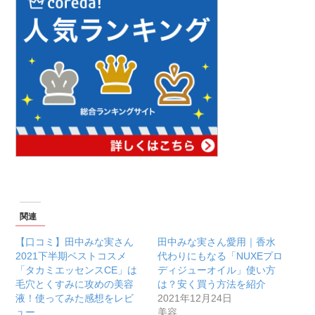
関連
【口コミ】田中みな実さん
田中みな実さん愛用｜香水
2021下半期ベストコスメ
代わりにもなる「NUXEプロ
「タカミエッセンスCE」は
ディジューオイル」使い方
毛穴とくすみに攻めの美容
は？安く買う方法を紹介
液！使ってみた感想をレビ
2021年12月24日
ュー
美容