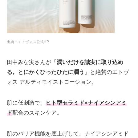
出典：エトヴォス公式HP
田中みな実さんが「
潤いだけを誠実に取り込め
る。とにかくひったひたに潤う
」と絶賛のエトヴ
ォス アルティモイストローション。
肌に低刺激で、
ヒト型セラミド×ナイアシンアミ
ド
配合のスキンケア。
肌のバリア機能を底上げして、ナイアシンアミド