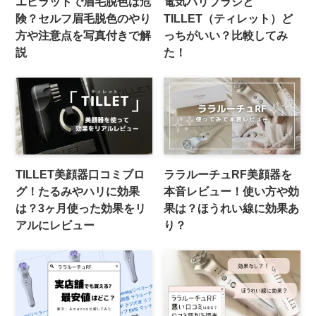
エピラットで眉毛脱色は危
電気バリブラシと
険？セルフ眉毛脱色のやり
TILLET（ティレット）ど
方や注意点を写真付きで解
っちがいい？比較してみ
説
た！
TILLET美顔器口コミブロ
ララルーチュRF美顔器を
グ！たるみやハリに効果
本音レビュー！使い方や効
は？3ヶ月使った効果をリ
果は？ほうれい線に効果あ
アルにレビュー
り？