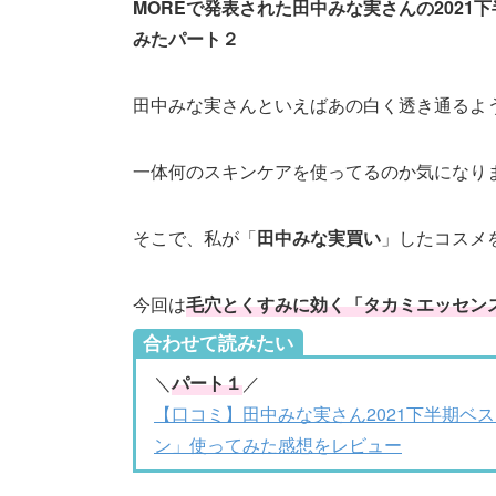
MOREで発表された田中みな実さんの202
みたパート２
田中みな実さんといえばあの白く透き通るよ
一体何のスキンケアを使ってるのか気になり
そこで、私が「
田中みな実買い
」したコスメ
今回は
毛穴とくすみに効く「タカミエッセン
合わせて読みたい
＼
パート１
／
【口コミ】田中みな実さん2021下半期ベ
ン」使ってみた感想をレビュー