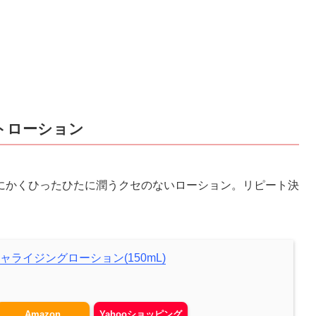
トローション
にかくひったひたに潤うクセのないローション。リピート決
ャライジングローション(150mL)
Amazon
Yahooショッピング