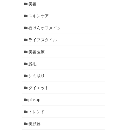
美容
スキンケア
石けんオフメイク
ライフスタイル
美容医療
脱毛
シミ取り
ダイエット
pickup
トレンド
美顔器