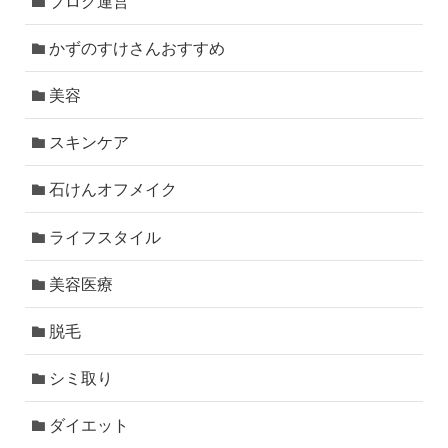
ブログ運営
かずのすけさんおすすめ
美容
スキンケア
石けんオフメイク
ライフスタイル
美容医療
脱毛
シミ取り
ダイエット