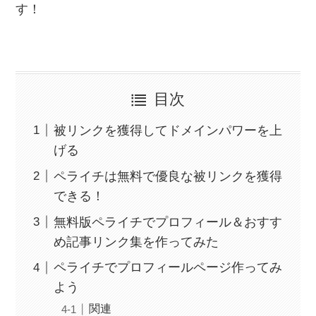
す！
目次
被リンクを獲得してドメインパワーを上
げる
ペライチは無料で優良な被リンクを獲得
できる！
無料版ペライチでプロフィール＆おすす
め記事リンク集を作ってみた
ペライチでプロフィールページ作ってみ
よう
関連