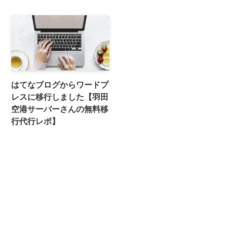
はてなブログからワードプ
レスに移行しました【羽田
空港サーバーさんの無料移
行代行レポ】