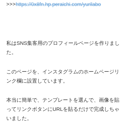
>>>
https://0x8fn.hp.peraichi.com/yurilabo
私はSNS集客用のプロフィールページを作りまし
た。
このページを、インスタグラムのホームページリ
ンク欄に設置しています。
本当に簡単で、テンプレートを選んで、画像を貼
ってリンクボタンにURLを貼るだけで完成しちゃ
いました。