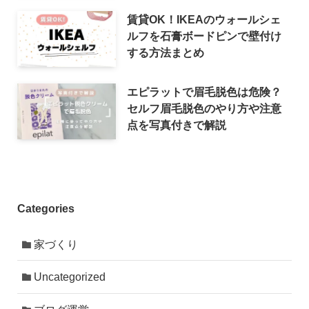
賃貸OK！IKEAのウォールシェ
ルフを石膏ボードピンで壁付け
する方法まとめ
エピラットで眉毛脱色は危険？
セルフ眉毛脱色のやり方や注意
点を写真付きで解説
Categories
家づくり
Uncategorized