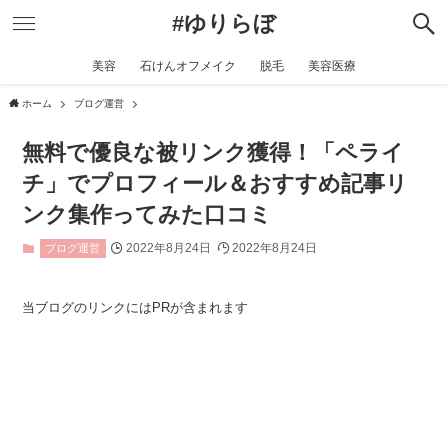
#ゆりらぼ
美容
石けんオフメイク
脱毛
美容医療
ホーム
ブログ運営
無料で優良な被リンク獲得！「ペライ
チ」でプロフィール＆おすすめ記事リ
ンク集作ってみた口コミ
2022年8月24日
2022年8月24日
ブログ運営
当ブログのリンクにはPRが含まれます