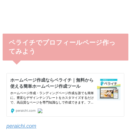
ペライチでプロフィールページ作っ
てみよう
peraichi.com