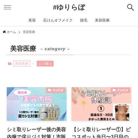
#ゆりらぼ
美容
石けんオフメイク
脱毛
美容医療
ホーム
美容医療
美容医療
– category –
美容医療
シミ取り
美容医療
美容医療
シミ取りレーザー後の美容
【シミ取りレーザー①】ピ
内服で戻りジミ対策！市販
コスポット当日〜3日目の