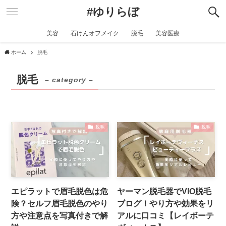
#ゆりらぼ
美容
石けんオフメイク
脱毛
美容医療
ホーム
脱毛
脱毛
– category –
脱毛
脱毛
エピラットで眉毛脱色は危
ヤーマン脱毛器でVIO脱毛
険？セルフ眉毛脱色のやり
ブログ！やり方や効果をリ
方や注意点を写真付きで解
アルに口コミ【レイボーテ