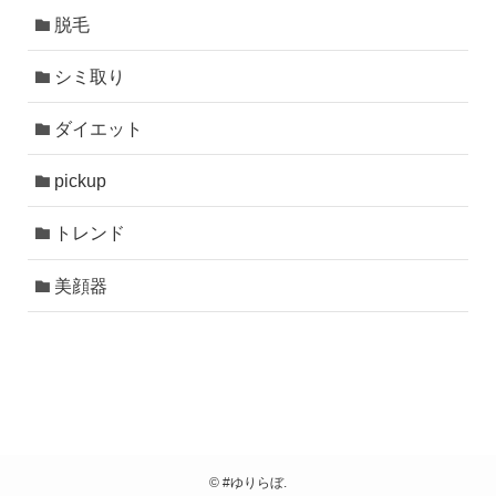
脱毛
シミ取り
ダイエット
pickup
トレンド
美顔器
©
#ゆりらぼ.