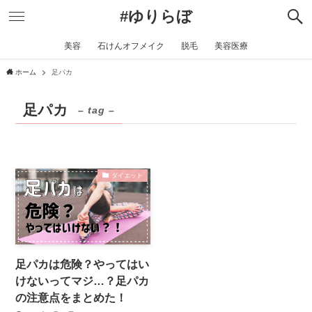
#ゆりらぼ
美容
石けんオフメイク
脱毛
美容医療
ホーム
足パカ
足パカ
– tag –
ダイエット
足パカは危険？やってはい
けないってマジ…？足パカ
の注意点をまとめた！