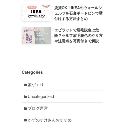
賃貸OK！IKEAのウォールシ
ェルフを石膏ボードピンで壁
付けする方法まとめ
エピラットで眉毛脱色は危
険？セルフ眉毛脱色のやり方
や注意点を写真付きで解説
Categories
家づくり
Uncategorized
ブログ運営
かずのすけさんおすすめ