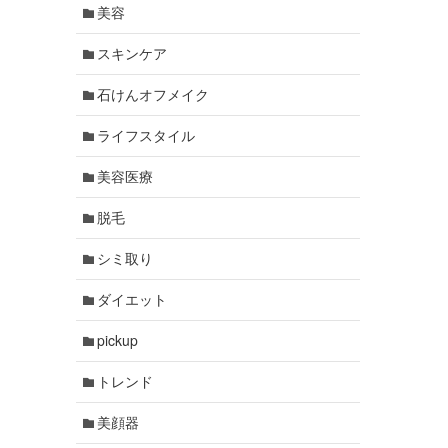
美容
スキンケア
石けんオフメイク
ライフスタイル
美容医療
脱毛
シミ取り
ダイエット
pickup
トレンド
美顔器