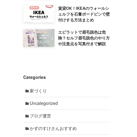
賃貸OK！IKEAのウォールシ
ェルフを石膏ボードピンで壁
付けする方法まとめ
エピラットで眉毛脱色は危
険？セルフ眉毛脱色のやり方
や注意点を写真付きで解説
Categories
家づくり
Uncategorized
ブログ運営
かずのすけさんおすすめ