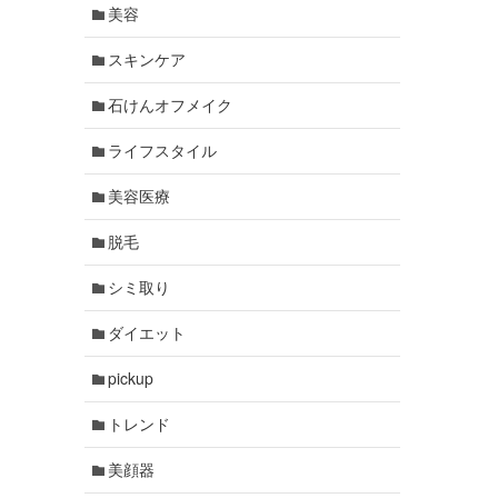
美容
スキンケア
石けんオフメイク
ライフスタイル
美容医療
脱毛
シミ取り
ダイエット
pickup
トレンド
美顔器