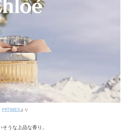
PRTIMES
より
いそうな上品な香り。