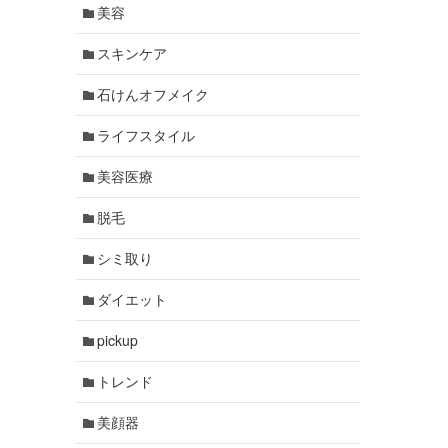
美容
スキンケア
石けんオフメイク
ライフスタイル
美容医療
脱毛
シミ取り
ダイエット
pickup
トレンド
美顔器