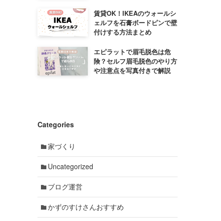
賃貸OK！IKEAのウォールシ
ェルフを石膏ボードピンで壁
付けする方法まとめ
エピラットで眉毛脱色は危
険？セルフ眉毛脱色のやり方
や注意点を写真付きで解説
Categories
家づくり
Uncategorized
ブログ運営
かずのすけさんおすすめ