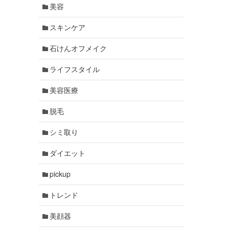
美容
スキンケア
石けんオフメイク
ライフスタイル
美容医療
脱毛
シミ取り
ダイエット
pickup
トレンド
美顔器