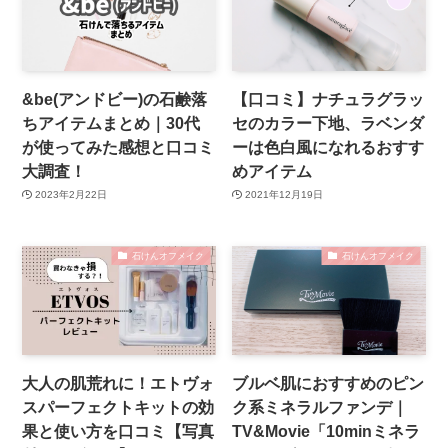
&be(アンドビー)の石鹸落
【口コミ】ナチュラグラッ
ちアイテムまとめ｜30代
セのカラー下地、ラベンダ
が使ってみた感想と口コミ
ーは色白風になれるおすす
大調査！
めアイテム
2023年2月22日
2021年12月19日
石けんオフメイク
石けんオフメイク
大人の肌荒れに！エトヴォ
ブルベ肌におすすめのピン
スパーフェクトキットの効
ク系ミネラルファンデ｜
果と使い方を口コミ【写真
TV&Movie「10minミネラ